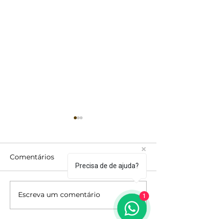
Comentários
Precisa de de ajuda?
Escreva um comentário
A MWM é uma
Vamos crescer
1
indústria preparada
mais
para o próximo nível.