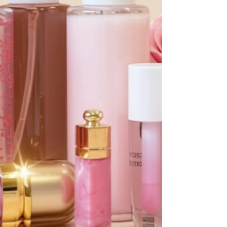
opção elegante e funcional para marcas que
desejam oferecer um brinde que vai além do
estético, transmitindo cuidado, leveza e
valorização feminina. Com nova fórmula e
embalagem, brilho sutil e à base de água, o
produto une sensorialidade e significado,
tornando-se ideal para ações promocionais e
campanhas de conscientização. Mais do que
um presente, é uma forma de fortalecer
vínculos e expressar a essênci