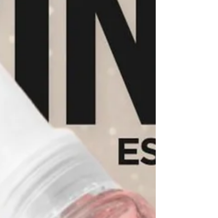
⏳
Para garantir a entrega do seu pedido ainda
em 2025, envie sua solicitação até o dia
03/12.Essa é a última chamada para
programar sua produção antes do recesso e
encerrar o ano com tudo entregue.💼 Entre
em contato com nosso time comercial e
finalize seu pedido dentro do prazo. 18 h