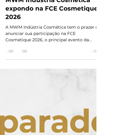
Site Mwm industri
25 de mai.
2 min de leitura
MWM Indústria Cosmética
expondo na FCE Cosmetique
2026
A MWM Indústria Cosmética tem o prazer de
anunciar sua participação na FCE
Cosmetique 2026, o principal evento da
indústria cosmética da América Latina. Será
uma excelente oportunidade para apresentar
novidades, fortalecer relacionamentos e
compartilhar tendências que estão
transformando o mercado de beleza e
cuidados pessoais. Nossa equipe estará
presente para receber clientes, parceiros e
empreendedores que desejam desenvolver
ou expandir suas marcas através de soluções
com