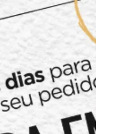
26 de mar.
1 min de leitura
Vamos crescer ainda mais
Estamos entrando em uma nova fase. A
MWM Indústria Cosmética dá um passo
estratégico rumo ao futuro com a ampliação
da nossa planta fabril e o aumento de 4x na
nossa capacidade produtiva . Mais do que
crescimento, esse movimento representa a
consolidação da nossa estrutura para atender
marcas que pensam grande. Estamos
investindo em tecnologia, processos e
capacidade industrial para garantir ainda
mais eficiência, qualidade e agilidade em
cada etapa da produção. Com essa expa