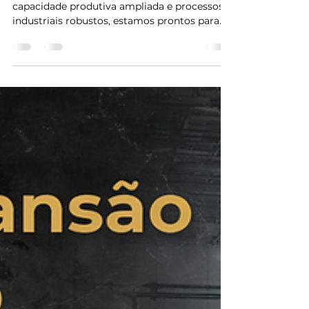
Site Mwm industri
26 de mar.
1 min de leitura
A MWM é uma indústria
preparada para o próximo
nível.
Com uma estrutura em constante expansão,
capacidade produtiva ampliada e processos
industriais robustos, estamos prontos para
atender marcas que exigem volume,
consistência e performance em larga escala .
Nossa operação foi desenvolvida para ir além
do desenvolvimento de produtos —
entregamos capacidade real de produção ,
com padrão, eficiência e controle em todas
as etapas. Atuamos como parceiros
estratégicos de marcas que não querem
apenas lançar, mas crescer, escalar e con