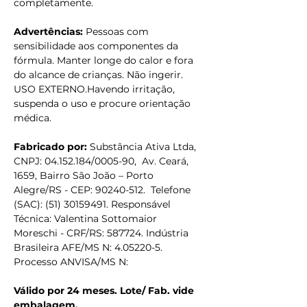
completamente.
Advertências: 
Pessoas com 
sensibilidade aos componentes da 
fórmula. Manter longe do calor e fora 
do alcance de crianças. Não ingerir. 
USO EXTERNO.Havendo irritação, 
suspenda o uso e procure orientação 
médica.
Fabricado por: 
Substância Ativa Ltda, 
CNPJ: 04.152.184/0005-90,  Av. Ceará,  
1659, Bairro São João – Porto 
Alegre/RS - CEP: 90240-512.  Telefone 
(SAC): (51) 30159491. Responsável 
Técnica: Valentina Sottomaior 
Moreschi - CRF/RS: 587724. Indústria 
Brasileira AFE/MS N: 4.05220-5. 
Processo ANVISA/MS N: 	
Válido por 24 meses. Lote/ Fab. vide 
embalagem.