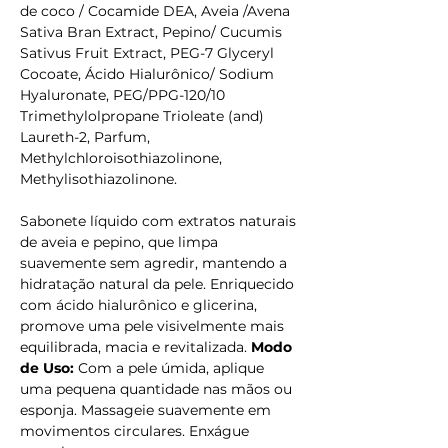
de coco / Cocamide DEA, Aveia /Avena 
Sativa Bran Extract, Pepino/ Cucumis 
Sativus Fruit Extract, PEG-7 Glyceryl 
Cocoate, Ácido Hialurônico/ Sodium 
Hyaluronate, PEG/PPG-120/10 
Trimethylolpropane Trioleate (and) 
Laureth-2, Parfum, 
Methylchloroisothiazolinone, 
Methylisothiazolinone.
Sabonete líquido com extratos naturais 
de aveia e pepino, que limpa 
suavemente sem agredir, mantendo a 
hidratação natural da pele. Enriquecido 
com ácido hialurônico e glicerina, 
promove uma pele visivelmente mais 
equilibrada, macia e revitalizada.
 Modo 
de Uso: 
Com a pele úmida, aplique 
uma pequena quantidade nas mãos ou 
esponja. Massageie suavemente em 
movimentos circulares. Enxágue 