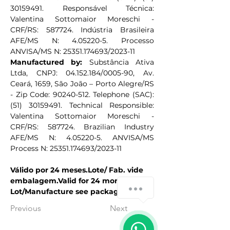
30159491. Responsável Técnica: 
Valentina Sottomaior Moreschi - 
CRF/RS: 587724. Indústria Brasileira 
AFE/MS N: 4.05220-5. Processo 
ANVISA/MS N: 25351.174693/2023-11
Manufactured by:
 Substância Ativa 
Ltda, CNPJ: 04.152.184/0005-90, Av. 
Ceará, 1659, São João – Porto Alegre/RS 
- Zip Code: 90240-512. Telephone (SAC): 
(51) 30159491. Technical Responsible: 
Valentina Sottomaior Moreschi - 
CRF/RS: 587724. Brazilian Industry 
AFE/MS N: 4.05220-5. ANVISA/MS 
Process N: 25351.174693/2023-11
Válido por 24 meses.Lote/ Fab. vide 
embalagem.Valid for 24 months. 
Precisa de de ajuda?
Lot/Manufacture see packaging
Previous
Next