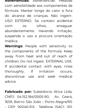
Advertências: 
Advertências: Pessoas 
com sensibilidade aos componentes da 
fórmula. Manter longe do calor e fora 
do alcance de crianças. Não ingerir. 
USO EXTERNO. Se contato acidental 
com os olhos, enxaguar 
abundantemente. Havendo irritação, 
suspenda o uso e procure orientação 
médica.
Warnings:
 People with sensitivity to 
the components of the formula. Keep 
away from heat and out of reach of 
children. Do not ingest. EXTERNAL USE. 
If accidental contact with eyes, rinse 
thoroughly. If irritation occurs, 
discontinue use and seek medical 
advice.
Fabricado por:
 Substância Ativa Ltda, 
CNPJ: 04.152.184/0005-90,  Av. Ceará,  
1659, Bairro São João – Porto Alegre/RS 
- CEP: 90240-512.  Telefone (SAC): (51) 