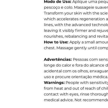
Modo de Uso: 
Aplique uma pequen
pescoço e colo. Massageie suav
Transform your skin with the sci
which accelerates regeneration at
lines, with the advanced technolo
leaving it visibly firmer and reju
nourishes, rebalancing and revitali
How to Use: 
Apply a small amount
chest. Massage gently until comp
Advertências: 
Pessoas com sensi
longe do calor e fora do alcance 
acidental com os olhos, enxagua
uso e procure orientação médica
Warnings:
 People with sensitivi
from heat and out of reach of chi
contact with eyes, rinse thoroughl
medical advice. Not recommende