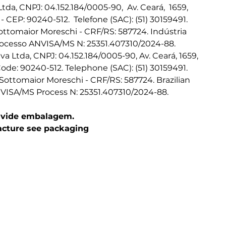
tda, CNPJ: 04.152.184/0005-90,  Av. Ceará,  1659, 
- CEP: 90240-512.  Telefone (SAC): (51) 30159491. 
ottomaior Moreschi - CRF/RS: 587724. Indústria 
Processo ANVISA/MS N: 25351.407310/2024-88.
va Ltda, CNPJ: 04.152.184/0005-90, Av. Ceará, 1659, 
Code: 90240-512. Telephone (SAC): (51) 30159491. 
Sottomaior Moreschi - CRF/RS: 587724. Brazilian 
NVISA/MS Process N: 25351.407310/2024-88.
. vide embalagem.
acture see packaging