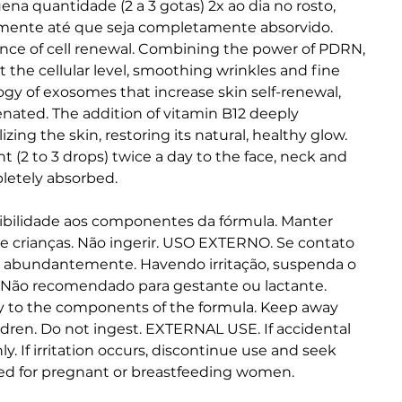
a quantidade (2 a 3 gotas) 2x ao dia no rosto, 
emente até que seja completamente absorvido.
ence of cell renewal. Combining the power of PDRN, 
 the cellular level, smoothing wrinkles and fine 
gy of exosomes that increase skin self-renewal, 
venated. The addition of vitamin B12 deeply 
zing the skin, restoring its natural, healthy glow.
 (2 to 3 drops) twice a day to the face, neck and 
letely absorbed.
bilidade aos componentes da fórmula. Manter 
de crianças. Não ingerir. USO EXTERNO. Se contato 
r abundantemente. Havendo irritação, suspenda o 
.Não recomendado para gestante ou lactante.
ty to the components of the formula. Keep away 
ldren. Do not ingest. EXTERNAL USE. If accidental 
y. If irritation occurs, discontinue use and seek 
d for pregnant or breastfeeding women.