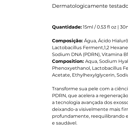
Dermatologicamente testado 
Quantidade:
15ml / 0.53 fl oz | 30m
Composição: 
Água, Ácido Hialurô
Lactobacillus Ferment,1,2 Hexaned
Sodium DNA (PDRN), Vitamina B1
Composition: 
Aqua, Sodium Hyalu
Phenoxyethanol, Lactobacillus Fe
Acetate, Ethylhexylglycerin, So
Transforme sua pele com a ciênc
PDRN, que acelera a regeneração a
a tecnologia avançada dos exos
deixando-a visivelmente mais fir
profundamente, reequilibrando e r
e saudável. 