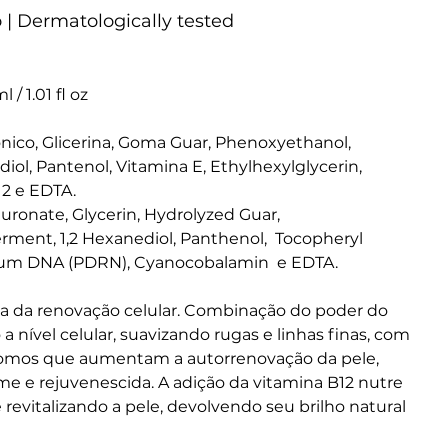
| Dermatologically tested
l / 1.01 fl oz
nico, Glicerina, Goma Guar, Phenoxyethanol, 
iol, Pantenol, Vitamina E, Ethylhexylglycerin, 
2 e EDTA.
ronate, Glycerin, Hydrolyzed Guar, 
rment, 1,2 Hexanediol, Panthenol,  Tocopheryl 
dium DNA (PDRN), Cyanocobalamin  e EDTA.
ia da renovação celular. Combinação do poder do 
 nível celular, suavizando rugas e linhas finas, com 
somos que aumentam a autorrenovação da pele, 
me e rejuvenescida. A adição da vitamina B12 nutre 
evitalizando a pele, devolvendo seu brilho natural 