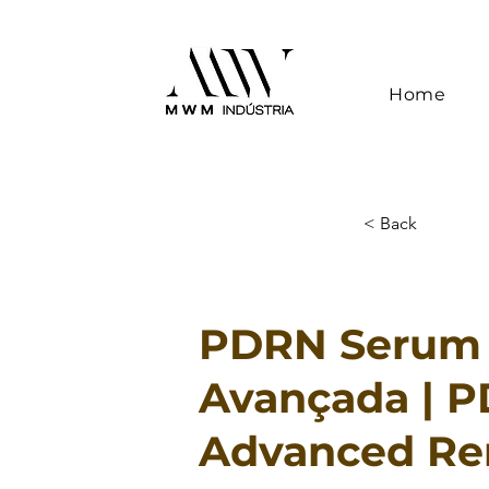
Home
< Back
PDRN Serum
Avançada | 
Advanced Re